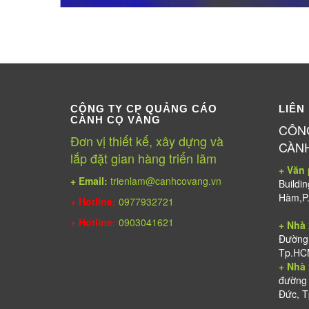
CÔNG TY CP QUẢNG CÁO
LIÊN
CÀNH CỌ VÀNG
CÔN
Đơn vị thiết kế, xây dựng và
CÀN
lắp đặt gian hàng triển lãm
+ Văn
+ Email:
trienlam@canhcovang.vn
Buildi
Hàm,P.
+ Hotline:
0977932721
+ Hotline:
0903041621
+ Nhà
Đường 
Tp.HC
+ Nhà 
đường 
Đức, T