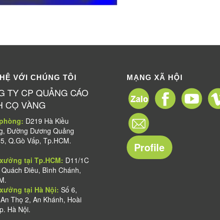
 HỆ VỚI CHÚNG TÔI
MẠNG XÃ HỘI
G TY CP QUẢNG CÁO
H CỌ VÀNG
 phòng:
D219 Hà Kiều
ng, Đường Dương Quảng
5, Q.Gò Vấp, Tp.HCM.
Profile
 xưởng tại Tp.HCM:
D11/1C
Quách Điêu, Bình Chánh,
M.
xưởng tại Hà Nội:
Số 6,
An Thọ 2, An Khánh, Hoài
p. Hà Nội.